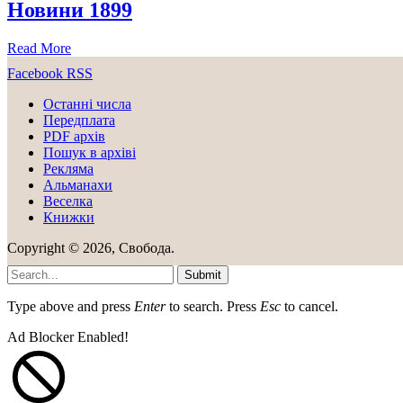
Новини 1899
Read More
Facebook
RSS
Останні числа
Передплата
PDF aрхів
Пошук в архіві
Рекляма
Альманахи
Веселка
Книжки
Copyright © 2026, Свобода.
Submit
Type above and press
Enter
to search. Press
Esc
to cancel.
Ad Blocker Enabled!