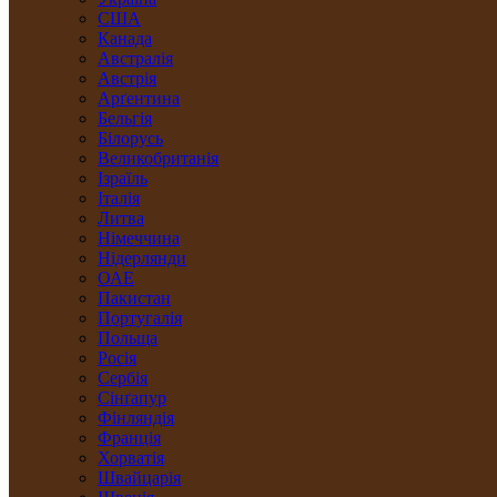
США
Канада
Австралія
Австрія
Арґентина
Бельгія
Білорусь
Великобританія
Ізраїль
Італія
Литва
Німеччина
Нідерлянди
ОАЕ
Пакистан
Португалія
Польща
Росія
Сербія
Сінґапур
Фінляндія
Франція
Хорватія
Швайцарія