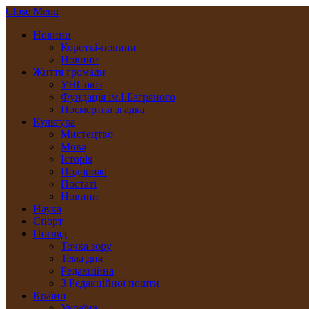
Close Menu
Новини
Короткі-новини
Новини
Життя громади
УНСоюз
Фундація ім.І.Багряного
Посмертна згадка
Культура
Мистецтво
Мова
Історія
Подорожі
Постаті
Новини
Наука
Спорт
Погляд
Точка зору
Тема дня
Редакційна
З Редакційної пошти
Країни
Україна