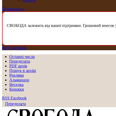
Швеція
Підпишіться
СВОБОДА залежить від вашої підтримки. Грошовий внесок у б
RSS
Facebook
Останні числа
Передплата
PDF aрхів
Пошук в архіві
Рекляма
Альманахи
Веселка
Книжки
RSS
Facebook
Передплата