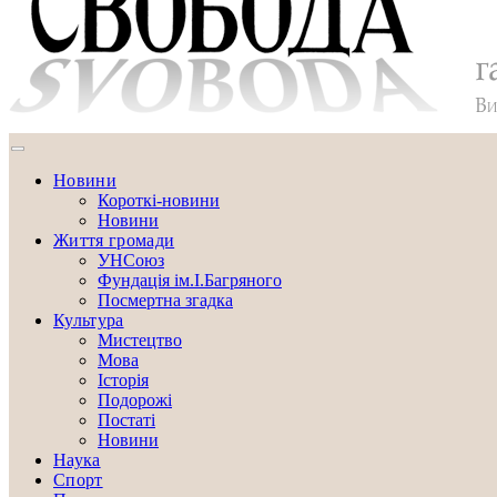
Новини
Короткі-новини
Новини
Життя громади
УНСоюз
Фундація ім.І.Багряного
Посмертна згадка
Культура
Мистецтво
Мова
Історія
Подорожі
Постаті
Новини
Наука
Спорт