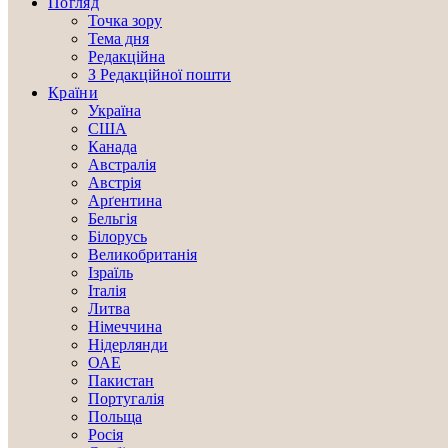
Погляд
Точка зору
Тема дня
Редакційна
З Редакційної пошти
Країни
Україна
США
Канада
Австралія
Австрія
Арґентина
Бельгія
Білорусь
Великобританія
Ізраїль
Італія
Литва
Німеччина
Нідерлянди
ОАЕ
Пакистан
Португалія
Польща
Росія