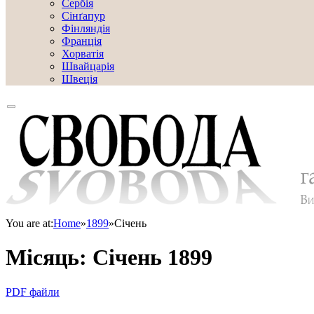
Сербія
Сінґапур
Фінляндія
Франція
Хорватія
Швайцарія
Швеція
You are at:
Home
»
1899
»
Січень
Місяць:
Січень 1899
PDF файли