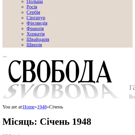
Польща
Росія
Сербія
Сінґапур
Фінляндія
Франція
Хорватія
Швайцарія
Швеція
You are at:
Home
»
1948
»
Січень
Місяць:
Січень 1948