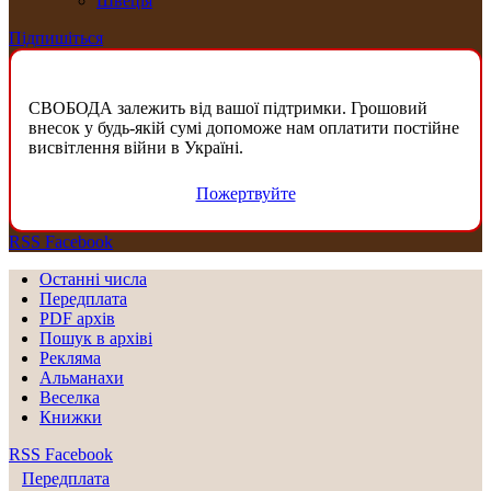
Швеція
Підпишіться
СВОБОДА залежить від вашої підтримки. Грошовий
внесок у будь-якій сумі допоможе нам оплатити постійне
висвітлення війни в Україні.
Пожертвуйте
RSS
Facebook
Останні числа
Передплата
PDF aрхів
Пошук в архіві
Рекляма
Альманахи
Веселка
Книжки
RSS
Facebook
Передплата