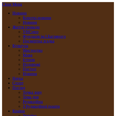
Close Menu
Новини
Короткі-новини
Новини
Життя громади
УНСоюз
Фундація ім.І.Багряного
Посмертна згадка
Культура
Мистецтво
Мова
Історія
Подорожі
Постаті
Новини
Наука
Спорт
Погляд
Точка зору
Тема дня
Редакційна
З Редакційної пошти
Країни
Україна