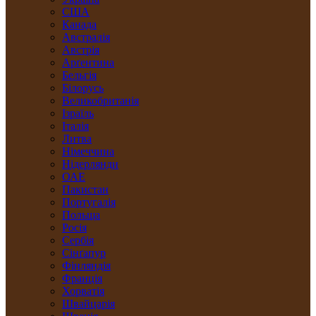
США
Канада
Австралія
Австрія
Арґентина
Бельгія
Білорусь
Великобританія
Ізраїль
Італія
Литва
Німеччина
Нідерлянди
ОАЕ
Пакистан
Португалія
Польща
Росія
Сербія
Сінґапур
Фінляндія
Франція
Хорватія
Швайцарія