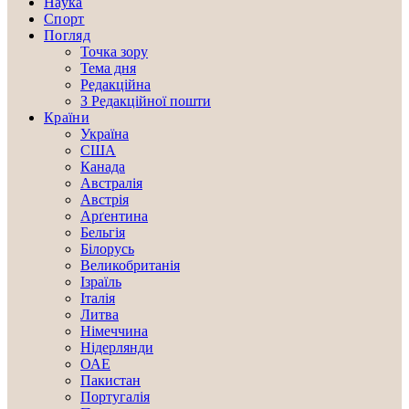
Наука
Спорт
Погляд
Точка зору
Тема дня
Редакційна
З Редакційної пошти
Країни
Україна
США
Канада
Австралія
Австрія
Арґентина
Бельгія
Білорусь
Великобританія
Ізраїль
Італія
Литва
Німеччина
Нідерлянди
ОАЕ
Пакистан
Португалія