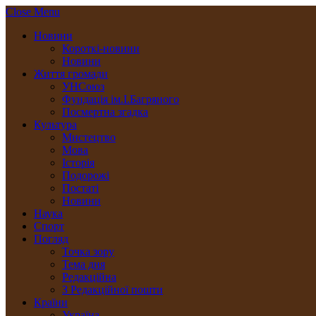
Close Menu
Новини
Короткі-новини
Новини
Життя громади
УНСоюз
Фундація ім.І.Багряного
Посмертна згадка
Культура
Мистецтво
Мова
Історія
Подорожі
Постаті
Новини
Наука
Спорт
Погляд
Точка зору
Тема дня
Редакційна
З Редакційної пошти
Країни
Україна