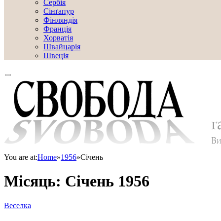
Сербія
Сінґапур
Фінляндія
Франція
Хорватія
Швайцарія
Швеція
You are at:
Home
»
1956
»
Січень
Місяць:
Січень 1956
Веселка