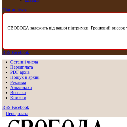
Швеція
Підпишіться
СВОБОДА залежить від вашої підтримки. Грошовий внесок у б
RSS
Facebook
Останні числа
Передплата
PDF aрхів
Пошук в архіві
Рекляма
Альманахи
Веселка
Книжки
RSS
Facebook
Передплата