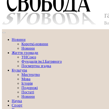
Новини
Короткі-новини
Новини
Життя громади
УНСоюз
Фундація ім.І.Багряного
Посмертна згадка
Культура
Мистецтво
Мова
Історія
Подорожі
Постаті
Новини
Наука
Спорт