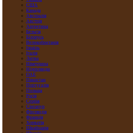
США
Канада
Австралія
Австрія
Арґентина
Бельгія
Білорусь
Великобританія
Ізраїль
Італія
Литва
Німеччина
Нідерлянди
ОАЕ
Пакистан
Португалія
Польща
Росія
Сербія
Сінґапур
Фінляндія
Франція
Хорватія
Швайцарія