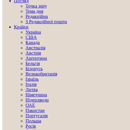
Погляд
Точка зору
Тема дня
Редакційна
З Редакційної пошти
Країни
Україна
США
Канада
Австралія
Австрія
Арґентина
Бельгія
Білорусь
Великобританія
Ізраїль
Італія
Литва
Німеччина
Нідерлянди
ОАЕ
Пакистан
Португалія
Польща
Росія