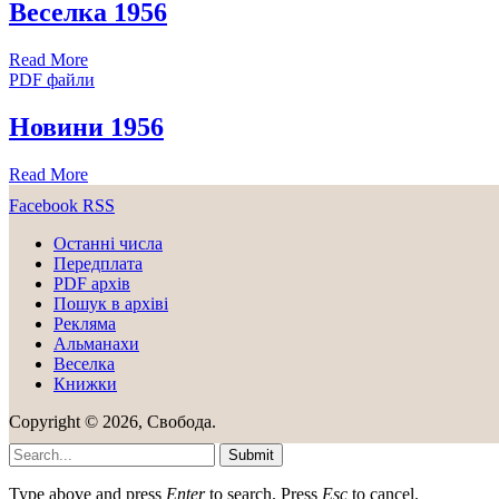
Веселка 1956
Read More
PDF файли
Новини 1956
Read More
Facebook
RSS
Останні числа
Передплата
PDF aрхів
Пошук в архіві
Рекляма
Альманахи
Веселка
Книжки
Copyright © 2026, Свобода.
Submit
Type above and press
Enter
to search. Press
Esc
to cancel.