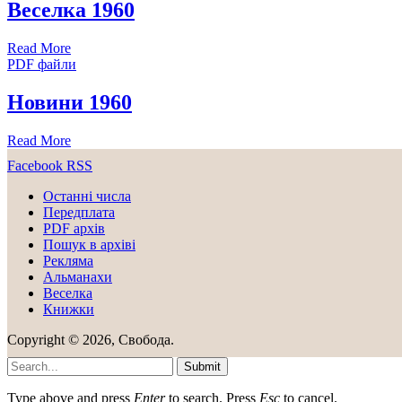
Веселка 1960
Read More
PDF файли
Новини 1960
Read More
Facebook
RSS
Останні числа
Передплата
PDF aрхів
Пошук в архіві
Рекляма
Альманахи
Веселка
Книжки
Copyright © 2026, Свобода.
Submit
Type above and press
Enter
to search. Press
Esc
to cancel.