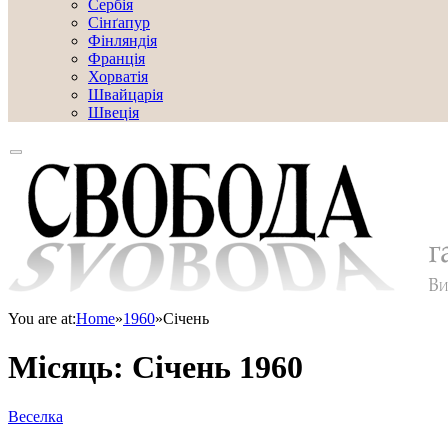
Сербія
Сінґапур
Фінляндія
Франція
Хорватія
Швайцарія
Швеція
You are at:
Home
»
1960
»
Січень
Місяць:
Січень 1960
Веселка