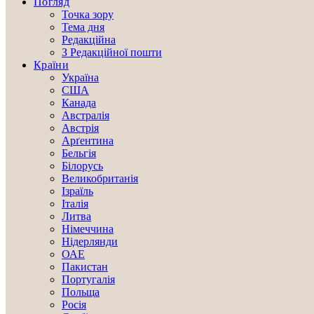
Погляд
Точка зору
Тема дня
Редакційна
З Редакційної пошти
Країни
Україна
США
Канада
Австралія
Австрія
Арґентина
Бельгія
Білорусь
Великобританія
Ізраїль
Італія
Литва
Німеччина
Нідерлянди
ОАЕ
Пакистан
Португалія
Польща
Росія