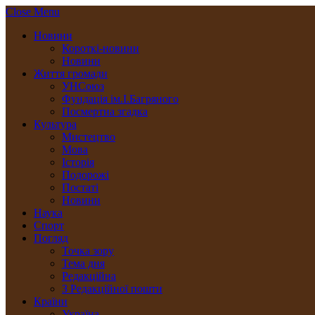
Close Menu
Новини
Короткі-новини
Новини
Життя громади
УНСоюз
Фундація ім.І.Багряного
Посмертна згадка
Культура
Мистецтво
Мова
Історія
Подорожі
Постаті
Новини
Наука
Спорт
Погляд
Точка зору
Тема дня
Редакційна
З Редакційної пошти
Країни
Україна