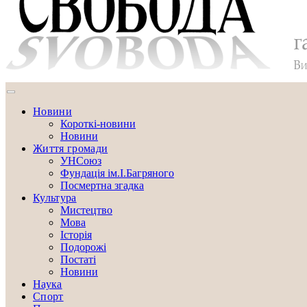
Новини
Короткі-новини
Новини
Життя громади
УНСоюз
Фундація ім.І.Багряного
Посмертна згадка
Культура
Мистецтво
Мова
Історія
Подорожі
Постаті
Новини
Наука
Спорт