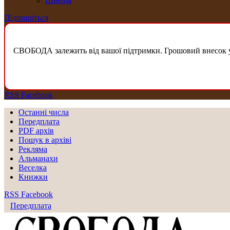
Швеція
Підпишіться
СВОБОДА залежить від вашої підтримки. Грошовий внесок у б
RSS
Facebook
Останні числа
Передплата
PDF aрхів
Пошук в архіві
Рекляма
Альманахи
Веселка
Книжки
RSS
Facebook
Передплата