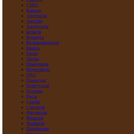
США
Канада
Австралія
Австрія
Арґентина
Бельгія
Білорусь
Великобританія
Ізраїль
Італія
Литва
Німеччина
Нідерлянди
ОАЕ
Пакистан
Португалія
Польща
Росія
Сербія
Сінґапур
Фінляндія
Франція
Хорватія
Швайцарія