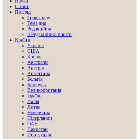
Наука
Спорт
Погляд
Точка зору
Тема дня
Редакційна
З Редакційної пошти
Країни
Україна
США
Канада
Австралія
Австрія
Арґентина
Бельгія
Білорусь
Великобританія
Ізраїль
Італія
Литва
Німеччина
Нідерлянди
ОАЕ
Пакистан
Португалія