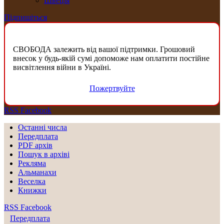
Швеція
Підпишіться
СВОБОДА залежить від вашої підтримки. Грошовий
внесок у будь-якій сумі допоможе нам оплатити постійне
висвітлення війни в Україні.
Пожертвуйте
RSS
Facebook
Останні числа
Передплата
PDF aрхів
Пошук в архіві
Рекляма
Альманахи
Веселка
Книжки
RSS
Facebook
Передплата