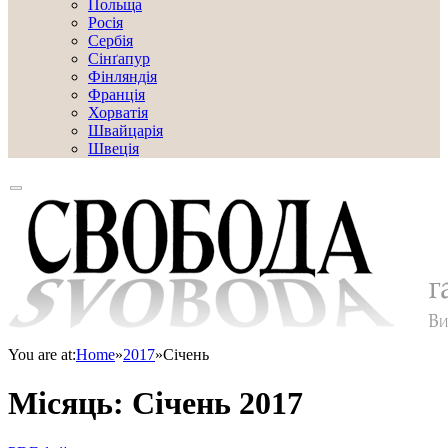
Польща
Росія
Сербія
Сінґапур
Фінляндія
Франція
Хорватія
Швайцарія
Швеція
You are at:
Home
»
2017
»
Січень
Місяць:
Січень 2017