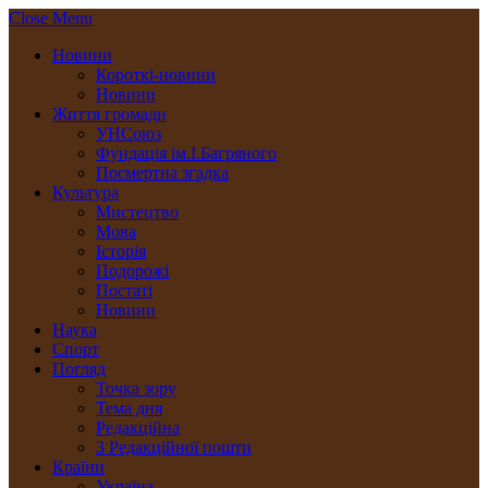
Close Menu
Новини
Короткі-новини
Новини
Життя громади
УНСоюз
Фундація ім.І.Багряного
Посмертна згадка
Культура
Мистецтво
Мова
Історія
Подорожі
Постаті
Новини
Наука
Спорт
Погляд
Точка зору
Тема дня
Редакційна
З Редакційної пошти
Країни
Україна