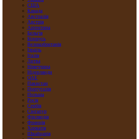
США
Канада
Австралія
Австрія
Арґентина
Бельгія
Білорусь
Великобританія
Ізраїль
Італія
Литва
Німеччина
Нідерлянди
ОАЕ
Пакистан
Португалія
Польща
Росія
Сербія
Сінґапур
Фінляндія
Франція
Хорватія
Швайцарія