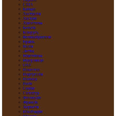
США
Канада
Австралія
Австрія
Арґентина
Бельгія
Білорусь
Великобританія
Ізраїль
Італія
Литва
Німеччина
Нідерлянди
ОАЕ
Пакистан
Португалія
Польща
Росія
Сербія
Сінґапур
Фінляндія
Франція
Хорватія
Швайцарія