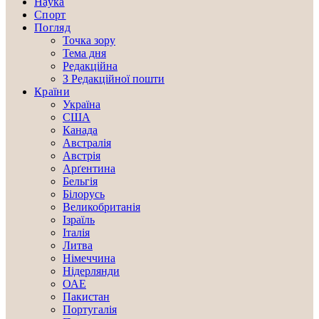
Наука
Спорт
Погляд
Точка зору
Тема дня
Редакційна
З Редакційної пошти
Країни
Україна
США
Канада
Австралія
Австрія
Арґентина
Бельгія
Білорусь
Великобританія
Ізраїль
Італія
Литва
Німеччина
Нідерлянди
ОАЕ
Пакистан
Португалія