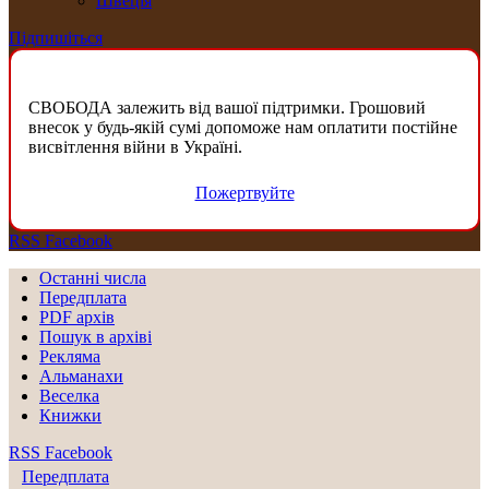
Швеція
Підпишіться
СВОБОДА залежить від вашої підтримки. Грошовий
внесок у будь-якій сумі допоможе нам оплатити постійне
висвітлення війни в Україні.
Пожертвуйте
RSS
Facebook
Останні числа
Передплата
PDF aрхів
Пошук в архіві
Рекляма
Альманахи
Веселка
Книжки
RSS
Facebook
Передплата