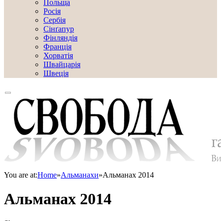
Польща
Росія
Сербія
Сінґапур
Фінляндія
Франція
Хорватія
Швайцарія
Швеція
You are at:
Home
»
Альманахи
»
Альманах 2014
Альманах 2014