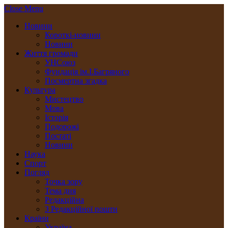
Close Menu
Новини
Короткі-новини
Новини
Життя громади
УНСоюз
Фундація ім.І.Багряного
Посмертна згадка
Культура
Мистецтво
Мова
Історія
Подорожі
Постаті
Новини
Наука
Спорт
Погляд
Точка зору
Тема дня
Редакційна
З Редакційної пошти
Країни
Україна