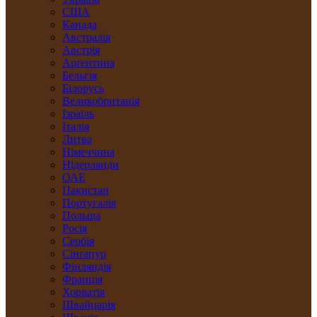
США
Канада
Австралія
Австрія
Арґентина
Бельгія
Білорусь
Великобританія
Ізраїль
Італія
Литва
Німеччина
Нідерлянди
ОАЕ
Пакистан
Португалія
Польща
Росія
Сербія
Сінґапур
Фінляндія
Франція
Хорватія
Швайцарія