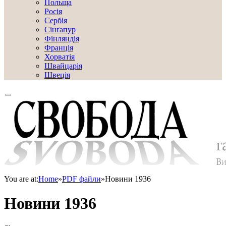
Польща
Росія
Сербія
Сінґапур
Фінляндія
Франція
Хорватія
Швайцарія
Швеція
You are at:
Home
»
PDF файли
»
Новини 1936
Новини 1936