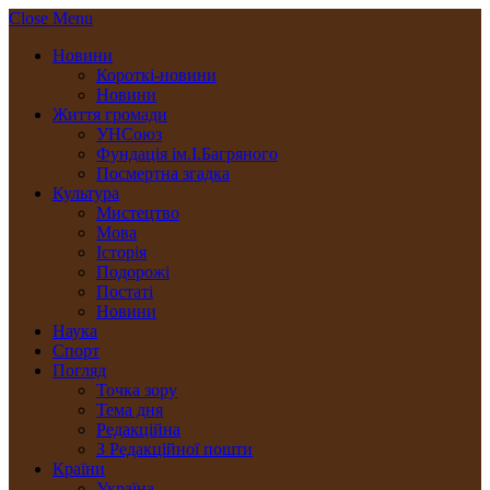
Close Menu
Новини
Короткі-новини
Новини
Життя громади
УНСоюз
Фундація ім.І.Багряного
Посмертна згадка
Культура
Мистецтво
Мова
Історія
Подорожі
Постаті
Новини
Наука
Спорт
Погляд
Точка зору
Тема дня
Редакційна
З Редакційної пошти
Країни
Україна