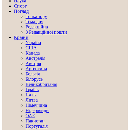
Наука
Спорт
Погляд
Точка зору
Тема дня
Редакційна
З Редакційної пошти
Країни
Україна
США
Канада
Австралія
Австрія
Арґентина
Бельгія
Білорусь
Великобританія
Ізраїль
Італія
Литва
Німеччина
Нідерлянди
ОАЕ
Пакистан
Португалія