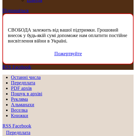
Швеція
Підпишіться
СВОБОДА залежить від вашої підтримки. Грошовий
внесок у будь-якій сумі допоможе нам оплатити постійне
висвітлення війни в Україні.
Пожертвуйте
RSS
Facebook
Останні числа
Передплата
PDF aрхів
Пошук в архіві
Рекляма
Альманахи
Веселка
Книжки
RSS
Facebook
Передплата