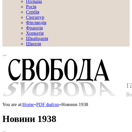
Польща
Росія
Сербія
Сінґапур
Фінляндія
Франція
Хорватія
Швайцарія
Швеція
You are at:
Home
»
PDF файли
»
Новини 1938
Новини 1938