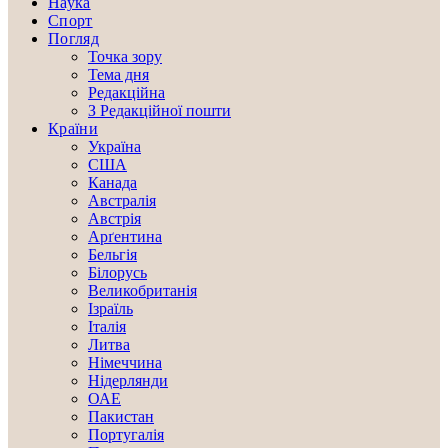
Наука
Спорт
Погляд
Точка зору
Тема дня
Редакційна
З Редакційної пошти
Країни
Україна
США
Канада
Австралія
Австрія
Арґентина
Бельгія
Білорусь
Великобританія
Ізраїль
Італія
Литва
Німеччина
Нідерлянди
ОАЕ
Пакистан
Португалія