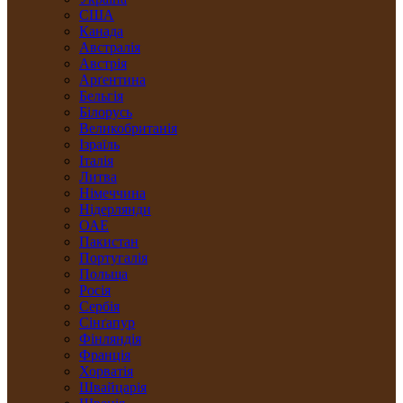
США
Канада
Австралія
Австрія
Арґентина
Бельгія
Білорусь
Великобританія
Ізраїль
Італія
Литва
Німеччина
Нідерлянди
ОАЕ
Пакистан
Португалія
Польща
Росія
Сербія
Сінґапур
Фінляндія
Франція
Хорватія
Швайцарія