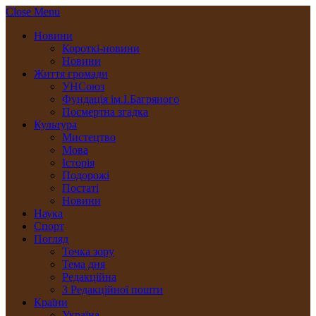
Close Menu
Новини
Короткі-новини
Новини
Життя громади
УНСоюз
Фундація ім.І.Багряного
Посмертна згадка
Культура
Мистецтво
Мова
Історія
Подорожі
Постаті
Новини
Наука
Спорт
Погляд
Точка зору
Тема дня
Редакційна
З Редакційної пошти
Країни
Україна