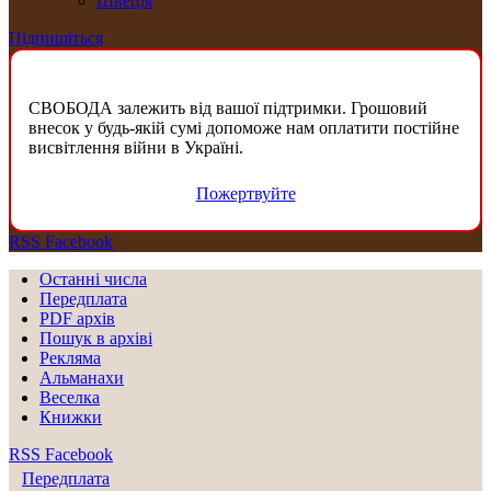
Швеція
Підпишіться
СВОБОДА залежить від вашої підтримки. Грошовий
внесок у будь-якій сумі допоможе нам оплатити постійне
висвітлення війни в Україні.
Пожертвуйте
RSS
Facebook
Останні числа
Передплата
PDF aрхів
Пошук в архіві
Рекляма
Альманахи
Веселка
Книжки
RSS
Facebook
Передплата