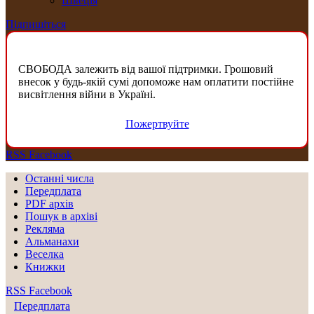
Швеція
Підпишіться
СВОБОДА залежить від вашої підтримки. Грошовий
внесок у будь-якій сумі допоможе нам оплатити постійне
висвітлення війни в Україні.
Пожертвуйте
RSS
Facebook
Останні числа
Передплата
PDF aрхів
Пошук в архіві
Рекляма
Альманахи
Веселка
Книжки
RSS
Facebook
Передплата