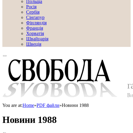
Польща
Росія
Сербія
Сінґапур
Фінляндія
Франція
Хорватія
Швайцарія
Швеція
You are at:
Home
»
PDF файли
»
Новини 1988
Новини 1988