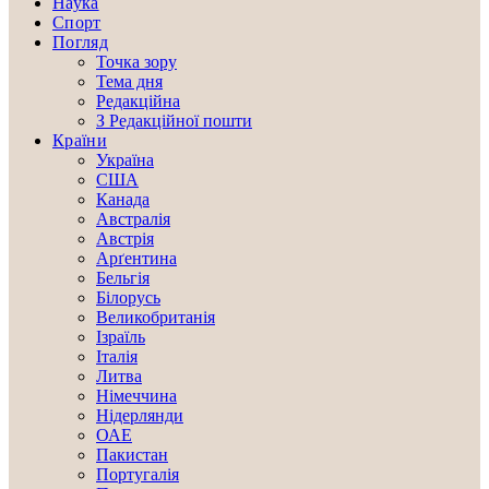
Наука
Спорт
Погляд
Точка зору
Тема дня
Редакційна
З Редакційної пошти
Країни
Україна
США
Канада
Австралія
Австрія
Арґентина
Бельгія
Білорусь
Великобританія
Ізраїль
Італія
Литва
Німеччина
Нідерлянди
ОАЕ
Пакистан
Португалія