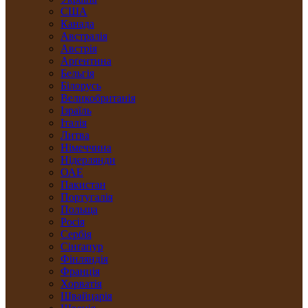
США
Канада
Австралія
Австрія
Арґентина
Бельгія
Білорусь
Великобританія
Ізраїль
Італія
Литва
Німеччина
Нідерлянди
ОАЕ
Пакистан
Португалія
Польща
Росія
Сербія
Сінґапур
Фінляндія
Франція
Хорватія
Швайцарія