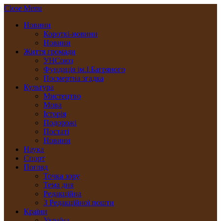
Close Menu
Новини
Короткі-новини
Новини
Життя громади
УНСоюз
Фундація ім.І.Багряного
Посмертна згадка
Культура
Мистецтво
Мова
Історія
Подорожі
Постаті
Новини
Наука
Спорт
Погляд
Точка зору
Тема дня
Редакційна
З Редакційної пошти
Країни
Україна