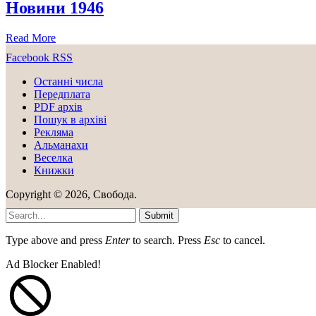
Новини 1946
Read More
Facebook
RSS
Останні числа
Передплата
PDF aрхів
Пошук в архіві
Рекляма
Альманахи
Веселка
Книжки
Copyright © 2026, Свобода.
Submit
Type above and press
Enter
to search. Press
Esc
to cancel.
Ad Blocker Enabled!