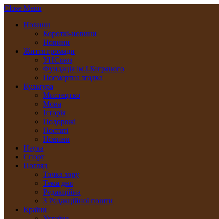
Close Menu
Новини
Короткі-новини
Новини
Життя громади
УНСоюз
Фундація ім.І.Багряного
Посмертна згадка
Культура
Мистецтво
Мова
Історія
Подорожі
Постаті
Новини
Наука
Спорт
Погляд
Точка зору
Тема дня
Редакційна
З Редакційної пошти
Країни
Україна