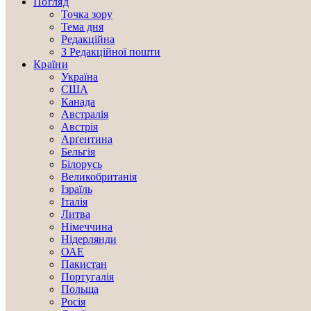
Погляд
Точка зору
Тема дня
Редакційна
З Редакційної пошти
Країни
Україна
США
Канада
Австралія
Австрія
Арґентина
Бельгія
Білорусь
Великобританія
Ізраїль
Італія
Литва
Німеччина
Нідерлянди
ОАЕ
Пакистан
Португалія
Польща
Росія