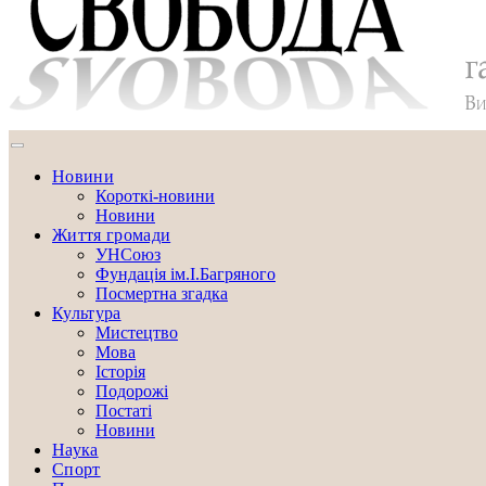
Новини
Короткі-новини
Новини
Життя громади
УНСоюз
Фундація ім.І.Багряного
Посмертна згадка
Культура
Мистецтво
Мова
Історія
Подорожі
Постаті
Новини
Наука
Спорт