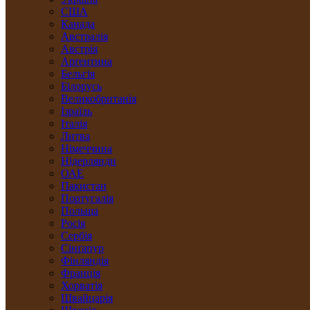
США
Канада
Австралія
Австрія
Арґентина
Бельгія
Білорусь
Великобританія
Ізраїль
Італія
Литва
Німеччина
Нідерлянди
ОАЕ
Пакистан
Португалія
Польща
Росія
Сербія
Сінґапур
Фінляндія
Франція
Хорватія
Швайцарія