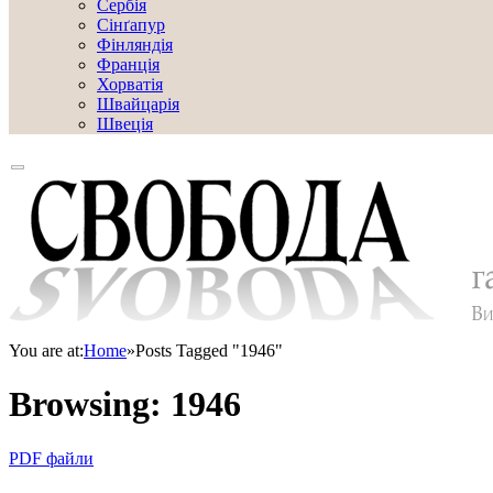
Сербія
Сінґапур
Фінляндія
Франція
Хорватія
Швайцарія
Швеція
You are at:
Home
»
Posts Tagged "1946"
Browsing:
1946
PDF файли