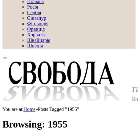
Польща
Росія
Сербія
Сінґапур
Фінляндія
Франція
Хорватія
Швайцарія
Швеція
You are at:
Home
»
Posts Tagged "1955"
Browsing:
1955