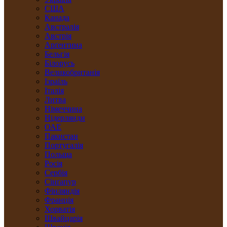
США
Канада
Австралія
Австрія
Арґентина
Бельгія
Білорусь
Великобританія
Ізраїль
Італія
Литва
Німеччина
Нідерлянди
ОАЕ
Пакистан
Португалія
Польща
Росія
Сербія
Сінґапур
Фінляндія
Франція
Хорватія
Швайцарія