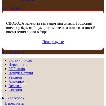
Швеція
Підпишіться
СВОБОДА залежить від вашої підтримки. Грошовий
внесок у будь-якій сумі допоможе нам оплатити постійне
висвітлення війни в Україні.
Пожертвуйте
RSS
Facebook
Останні числа
Передплата
PDF aрхів
Пошук в архіві
Рекляма
Альманахи
Веселка
Книжки
RSS
Facebook
Передплата