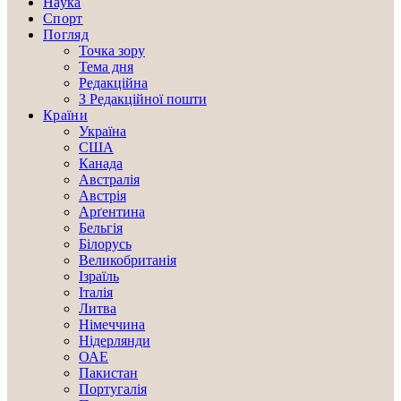
Наука
Спорт
Погляд
Точка зору
Тема дня
Редакційна
З Редакційної пошти
Країни
Україна
США
Канада
Австралія
Австрія
Арґентина
Бельгія
Білорусь
Великобританія
Ізраїль
Італія
Литва
Німеччина
Нідерлянди
ОАЕ
Пакистан
Португалія