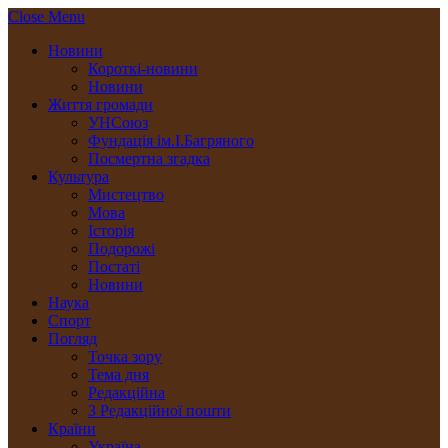
Close Menu
Новини
Короткі-новини
Новини
Життя громади
УНСоюз
Фундація ім.І.Багряного
Посмертна згадка
Культура
Мистецтво
Мова
Історія
Подорожі
Постаті
Новини
Наука
Спорт
Погляд
Точка зору
Тема дня
Редакційна
З Редакційної пошти
Країни
Україна