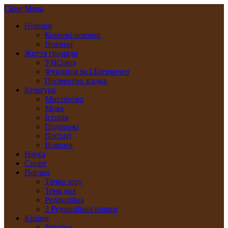
Close Menu
Новини
Короткі-новини
Новини
Життя громади
УНСоюз
Фундація ім.І.Багряного
Посмертна згадка
Культура
Мистецтво
Мова
Історія
Подорожі
Постаті
Новини
Наука
Спорт
Погляд
Точка зору
Тема дня
Редакційна
З Редакційної пошти
Країни
Україна