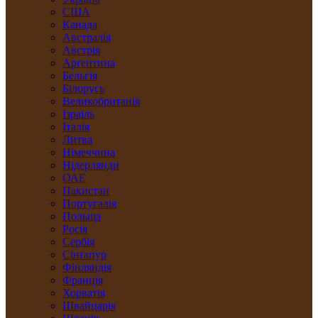
США
Канада
Австралія
Австрія
Арґентина
Бельгія
Білорусь
Великобританія
Ізраїль
Італія
Литва
Німеччина
Нідерлянди
ОАЕ
Пакистан
Португалія
Польща
Росія
Сербія
Сінґапур
Фінляндія
Франція
Хорватія
Швайцарія