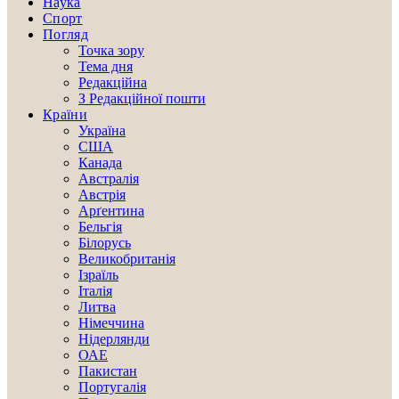
Наука
Спорт
Погляд
Точка зору
Тема дня
Редакційна
З Редакційної пошти
Країни
Україна
США
Канада
Австралія
Австрія
Арґентина
Бельгія
Білорусь
Великобританія
Ізраїль
Італія
Литва
Німеччина
Нідерлянди
ОАЕ
Пакистан
Португалія