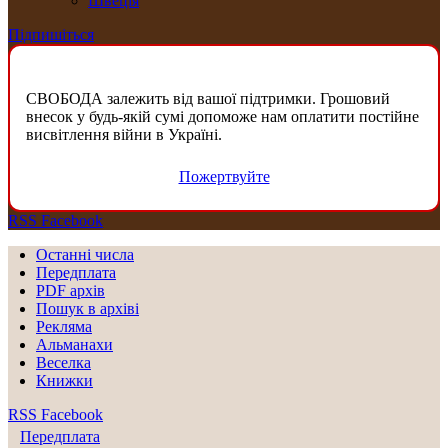
Швеція
Підпишіться
СВОБОДА залежить від вашої підтримки. Грошовий
внесок у будь-якій сумі допоможе нам оплатити постійне
висвітлення війни в Україні.
Пожертвуйте
RSS
Facebook
Останні числа
Передплата
PDF aрхів
Пошук в архіві
Рекляма
Альманахи
Веселка
Книжки
RSS
Facebook
Передплата