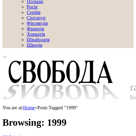
Польща
Росія
Сербія
Сінґапур
Фінляндія
Франція
Хорватія
Швайцарія
Швеція
You are at:
Home
»
Posts Tagged "1999"
Browsing:
1999