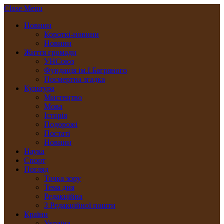
Close Menu
Новини
Короткі-новини
Новини
Життя громади
УНСоюз
Фундація ім.І.Багряного
Посмертна згадка
Культура
Мистецтво
Мова
Історія
Подорожі
Постаті
Новини
Наука
Спорт
Погляд
Точка зору
Тема дня
Редакційна
З Редакційної пошти
Країни
Україна