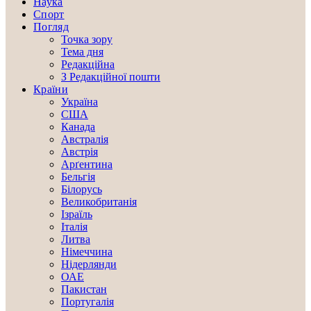
Наука
Спорт
Погляд
Точка зору
Тема дня
Редакційна
З Редакційної пошти
Країни
Україна
США
Канада
Австралія
Австрія
Арґентина
Бельгія
Білорусь
Великобританія
Ізраїль
Італія
Литва
Німеччина
Нідерлянди
ОАЕ
Пакистан
Португалія