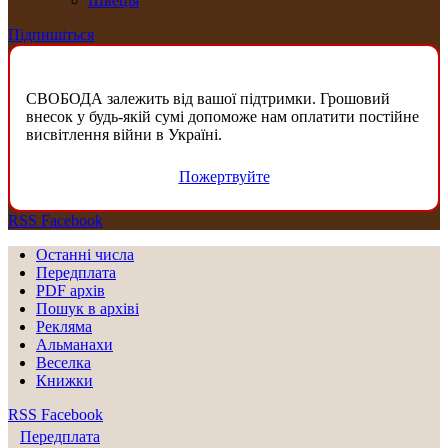
Швеція
Підпишіться
СВОБОДА залежить від вашої підтримки. Грошовий
внесок у будь-якій сумі допоможе нам оплатити постійне
висвітлення війни в Україні.
Пожертвуйте
RSS
Facebook
Останні числа
Передплата
PDF aрхів
Пошук в архіві
Рекляма
Альманахи
Веселка
Книжки
RSS
Facebook
Передплата