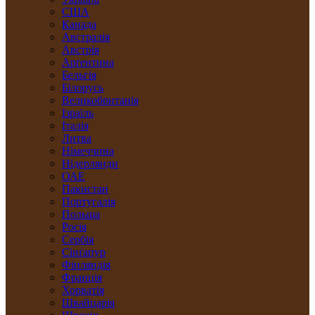
США
Канада
Австралія
Австрія
Арґентина
Бельгія
Білорусь
Великобританія
Ізраїль
Італія
Литва
Німеччина
Нідерлянди
ОАЕ
Пакистан
Португалія
Польща
Росія
Сербія
Сінґапур
Фінляндія
Франція
Хорватія
Швайцарія