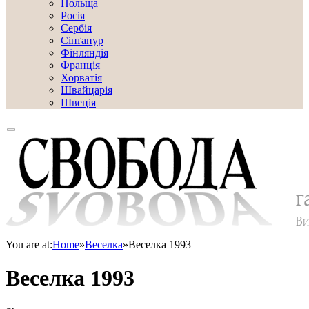
Польща
Росія
Сербія
Сінґапур
Фінляндія
Франція
Хорватія
Швайцарія
Швеція
You are at:
Home
»
Веселка
»
Веселка 1993
Веселка 1993