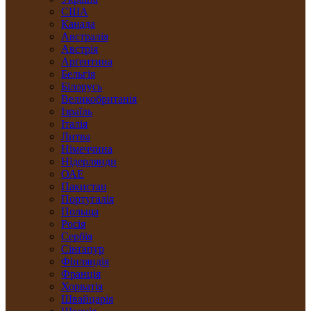
США
Канада
Австралія
Австрія
Арґентина
Бельгія
Білорусь
Великобританія
Ізраїль
Італія
Литва
Німеччина
Нідерлянди
ОАЕ
Пакистан
Португалія
Польща
Росія
Сербія
Сінґапур
Фінляндія
Франція
Хорватія
Швайцарія