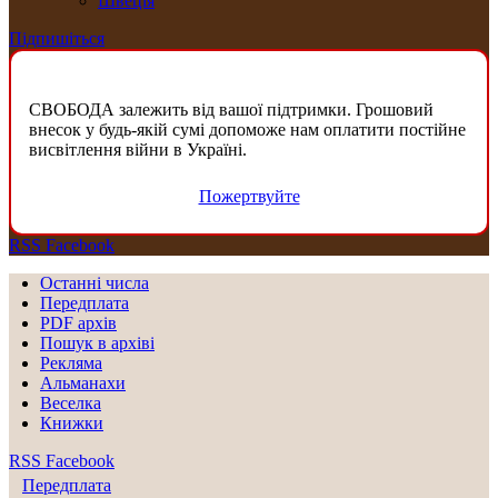
Швеція
Підпишіться
СВОБОДА залежить від вашої підтримки. Грошовий
внесок у будь-якій сумі допоможе нам оплатити постійне
висвітлення війни в Україні.
Пожертвуйте
RSS
Facebook
Останні числа
Передплата
PDF aрхів
Пошук в архіві
Рекляма
Альманахи
Веселка
Книжки
RSS
Facebook
Передплата