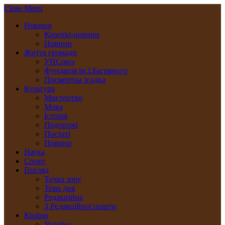
Close Menu
Новини
Короткі-новини
Новини
Життя громади
УНСоюз
Фундація ім.І.Багряного
Посмертна згадка
Культура
Мистецтво
Мова
Історія
Подорожі
Постаті
Новини
Наука
Спорт
Погляд
Точка зору
Тема дня
Редакційна
З Редакційної пошти
Країни
Україна