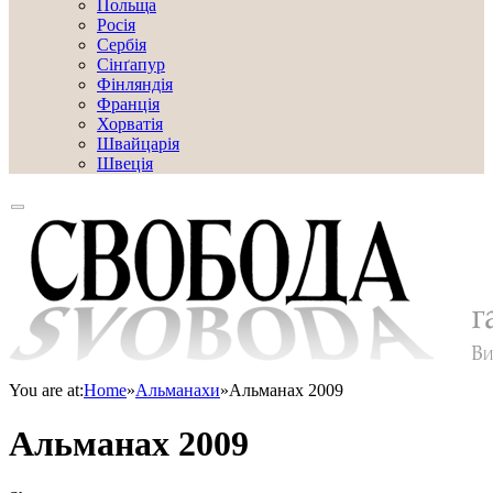
Польща
Росія
Сербія
Сінґапур
Фінляндія
Франція
Хорватія
Швайцарія
Швеція
You are at:
Home
»
Альманахи
»
Альманах 2009
Альманах 2009