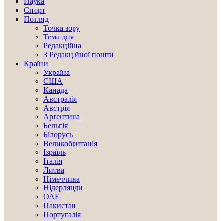
Наука
Спорт
Погляд
Точка зору
Тема дня
Редакційна
З Редакційної пошти
Країни
Україна
США
Канада
Австралія
Австрія
Арґентина
Бельгія
Білорусь
Великобританія
Ізраїль
Італія
Литва
Німеччина
Нідерлянди
ОАЕ
Пакистан
Португалія