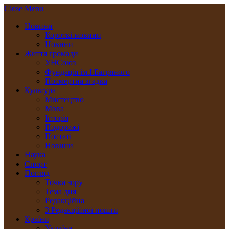
Close Menu
Новини
Короткі-новини
Новини
Життя громади
УНСоюз
Фундація ім.І.Багряного
Посмертна згадка
Культура
Мистецтво
Мова
Історія
Подорожі
Постаті
Новини
Наука
Спорт
Погляд
Точка зору
Тема дня
Редакційна
З Редакційної пошти
Країни
Україна