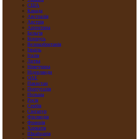
США
Канада
Австралія
Австрія
Арґентина
Бельгія
Білорусь
Великобританія
Ізраїль
Італія
Литва
Німеччина
Нідерлянди
ОАЕ
Пакистан
Португалія
Польща
Росія
Сербія
Сінґапур
Фінляндія
Франція
Хорватія
Швайцарія