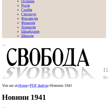
Польща
Росія
Сербія
Сінґапур
Фінляндія
Франція
Хорватія
Швайцарія
Швеція
You are at:
Home
»
PDF файли
»
Новини 1941
Новини 1941