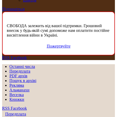
Швеція
Підпишіться
СВОБОДА залежить від вашої підтримки. Грошовий
внесок у будь-якій сумі допоможе нам оплатити постійне
висвітлення війни в Україні.
Пожертвуйте
RSS
Facebook
Останні числа
Передплата
PDF aрхів
Пошук в архіві
Рекляма
Альманахи
Веселка
Книжки
RSS
Facebook
Передплата