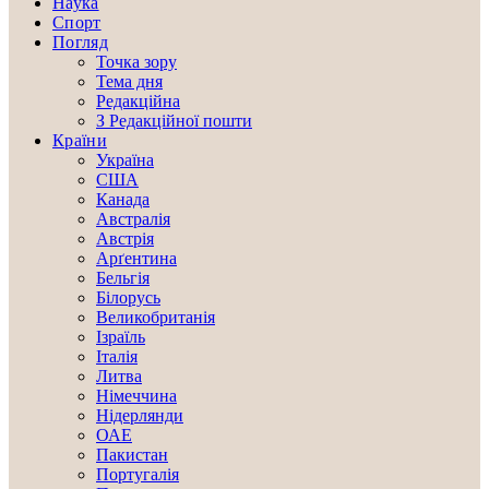
Наука
Спорт
Погляд
Точка зору
Тема дня
Редакційна
З Редакційної пошти
Країни
Україна
США
Канада
Австралія
Австрія
Арґентина
Бельгія
Білорусь
Великобританія
Ізраїль
Італія
Литва
Німеччина
Нідерлянди
ОАЕ
Пакистан
Португалія