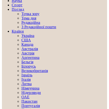
Наука
Спорт
Погляд
Точка зору
Тема дня
Редакційна
З Редакційної пошти
Країни
Україна
США
Канада
Австралія
Австрія
Арґентина
Бельгія
Білорусь
Великобританія
Ізраїль
Італія
Литва
Німеччина
Нідерлянди
ОАЕ
Пакистан
Португалія