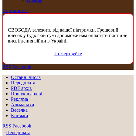
Швеція
Підпишіться
СВОБОДА залежить від вашої підтримки. Грошовий
внесок у будь-якій сумі допоможе нам оплатити постійне
висвітлення війни в Україні.
Пожертвуйте
RSS
Facebook
Останні числа
Передплата
PDF aрхів
Пошук в архіві
Рекляма
Альманахи
Веселка
Книжки
RSS
Facebook
Передплата