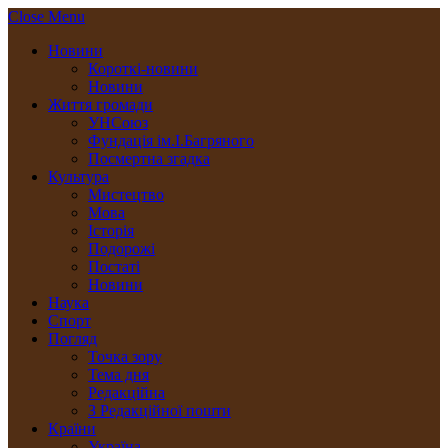
Close Menu
Новини
Короткі-новини
Новини
Життя громади
УНСоюз
Фундація ім.І.Багряного
Посмертна згадка
Культура
Мистецтво
Мова
Історія
Подорожі
Постаті
Новини
Наука
Спорт
Погляд
Точка зору
Тема дня
Редакційна
З Редакційної пошти
Країни
Україна