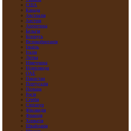
США
Канада
Австралія
Австрія
Арґентина
Бельгія
Білорусь
Великобританія
Ізраїль
Італія
Литва
Німеччина
Нідерлянди
ОАЕ
Пакистан
Португалія
Польща
Росія
Сербія
Сінґапур
Фінляндія
Франція
Хорватія
Швайцарія