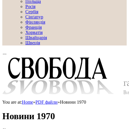
Польща
Росія
Сербія
Сінґапур
Фінляндія
Франція
Хорватія
Швайцарія
Швеція
You are at:
Home
»
PDF файли
»
Новини 1970
Новини 1970