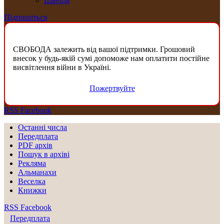
Швеція
Підпишіться
СВОБОДА залежить від вашої підтримки. Грошовий
внесок у будь-якій сумі допоможе нам оплатити постійне
висвітлення війни в Україні.
Пожертвуйте
RSS
Facebook
Останні числа
Передплата
PDF aрхів
Пошук в архіві
Рекляма
Альманахи
Веселка
Книжки
RSS
Facebook
Передплата