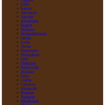
США
Канада
Австралія
Австрія
Арґентина
Бельгія
Білорусь
Великобританія
Ізраїль
Італія
Литва
Німеччина
Нідерлянди
ОАЕ
Пакистан
Португалія
Польща
Росія
Сербія
Сінґапур
Фінляндія
Франція
Хорватія
Швайцарія