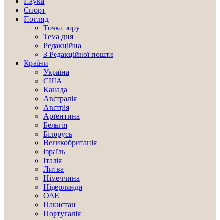
Наука
Спорт
Погляд
Точка зору
Тема дня
Редакційна
З Редакційної пошти
Країни
Україна
США
Канада
Австралія
Австрія
Арґентина
Бельгія
Білорусь
Великобританія
Ізраїль
Італія
Литва
Німеччина
Нідерлянди
ОАЕ
Пакистан
Португалія