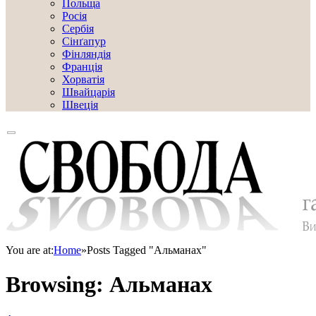
Польща
Росія
Сербія
Сінґапур
Фінляндія
Франція
Хорватія
Швайцарія
Швеція
You are at:
Home
»
Posts Tagged "Альманах"
Browsing:
Альманах