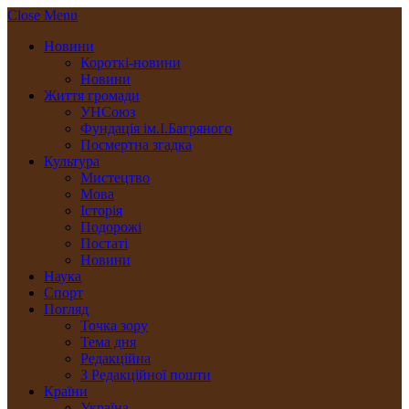
Close Menu
Новини
Короткі-новини
Новини
Життя громади
УНСоюз
Фундація ім.І.Багряного
Посмертна згадка
Культура
Мистецтво
Мова
Історія
Подорожі
Постаті
Новини
Наука
Спорт
Погляд
Точка зору
Тема дня
Редакційна
З Редакційної пошти
Країни
Україна