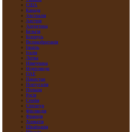
США
Канада
Австралія
Австрія
Арґентина
Бельгія
Білорусь
Великобританія
Ізраїль
Італія
Литва
Німеччина
Нідерлянди
ОАЕ
Пакистан
Португалія
Польща
Росія
Сербія
Сінґапур
Фінляндія
Франція
Хорватія
Швайцарія