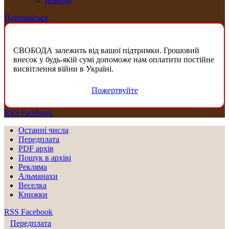
Швеція
Підпишіться
СВОБОДА залежить від вашої підтримки. Грошовий
внесок у будь-якій сумі допоможе нам оплатити постійне
висвітлення війни в Україні.
Пожертвуйте
RSS
Facebook
Останні числа
Передплата
PDF aрхів
Пошук в архіві
Рекляма
Альманахи
Веселка
Книжки
RSS
Facebook
Передплата