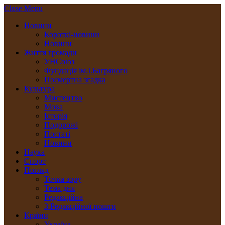
Close Menu
Новини
Короткі-новини
Новини
Життя громади
УНСоюз
Фундація ім.І.Багряного
Посмертна згадка
Культура
Мистецтво
Мова
Історія
Подорожі
Постаті
Новини
Наука
Спорт
Погляд
Точка зору
Тема дня
Редакційна
З Редакційної пошти
Країни
Україна