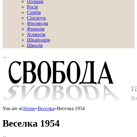
Польща
Росія
Сербія
Сінґапур
Фінляндія
Франція
Хорватія
Швайцарія
Швеція
You are at:
Home
»
Веселка
»
Веселка 1954
Веселка 1954