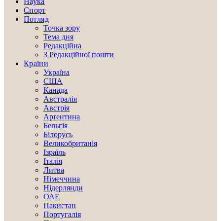
Наука
Спорт
Погляд
Точка зору
Тема дня
Редакційна
З Редакційної пошти
Країни
Україна
США
Канада
Австралія
Австрія
Арґентина
Бельгія
Білорусь
Великобританія
Ізраїль
Італія
Литва
Німеччина
Нідерлянди
ОАЕ
Пакистан
Португалія