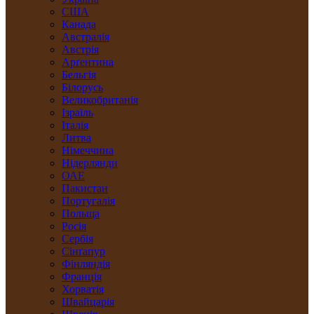
США
Канада
Австралія
Австрія
Арґентина
Бельгія
Білорусь
Великобританія
Ізраїль
Італія
Литва
Німеччина
Нідерлянди
ОАЕ
Пакистан
Португалія
Польща
Росія
Сербія
Сінґапур
Фінляндія
Франція
Хорватія
Швайцарія