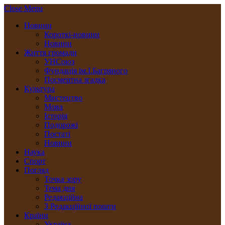
Close Menu
Новини
Короткі-новини
Новини
Життя громади
УНСоюз
Фундація ім.І.Багряного
Посмертна згадка
Культура
Мистецтво
Мова
Історія
Подорожі
Постаті
Новини
Наука
Спорт
Погляд
Точка зору
Тема дня
Редакційна
З Редакційної пошти
Країни
Україна