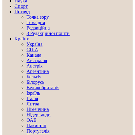
Наука
Спорт
Погляд
Точка зору
Тема дня
Редакційна
З Редакційної пошти
Країни
Україна
США
Канада
Австралія
Австрія
Арґентина
Бельгія
Білорусь
Великобританія
Ізраїль
Італія
Литва
Німеччина
Нідерлянди
ОАЕ
Пакистан
Португалія