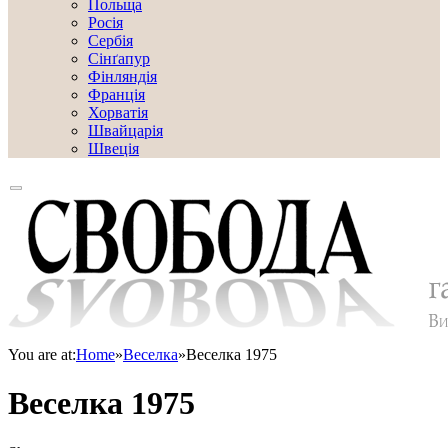
Польща
Росія
Сербія
Сінґапур
Фінляндія
Франція
Хорватія
Швайцарія
Швеція
You are at:
Home
»
Веселка
»
Веселка 1975
Веселка 1975