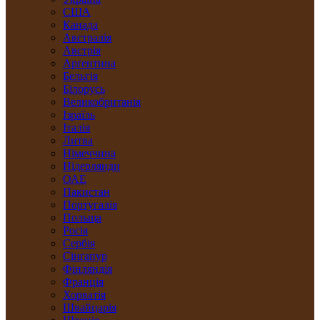
США
Канада
Австралія
Австрія
Арґентина
Бельгія
Білорусь
Великобританія
Ізраїль
Італія
Литва
Німеччина
Нідерлянди
ОАЕ
Пакистан
Португалія
Польща
Росія
Сербія
Сінґапур
Фінляндія
Франція
Хорватія
Швайцарія