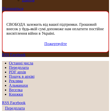
Швеція
Підпишіться
СВОБОДА залежить від вашої підтримки. Грошовий
внесок у будь-якій сумі допоможе нам оплатити постійне
висвітлення війни в Україні.
Пожертвуйте
RSS
Facebook
Останні числа
Передплата
PDF aрхів
Пошук в архіві
Рекляма
Альманахи
Веселка
Книжки
RSS
Facebook
Передплата