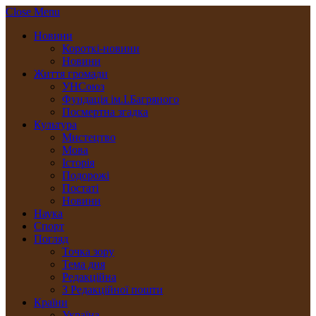
Close Menu
Новини
Короткі-новини
Новини
Життя громади
УНСоюз
Фундація ім.І.Багряного
Посмертна згадка
Культура
Мистецтво
Мова
Історія
Подорожі
Постаті
Новини
Наука
Спорт
Погляд
Точка зору
Тема дня
Редакційна
З Редакційної пошти
Країни
Україна