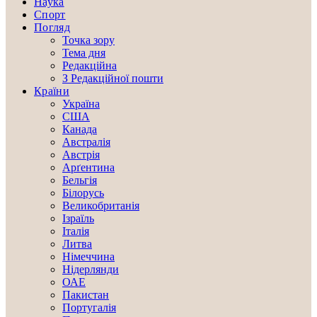
Наука
Спорт
Погляд
Точка зору
Тема дня
Редакційна
З Редакційної пошти
Країни
Україна
США
Канада
Австралія
Австрія
Арґентина
Бельгія
Білорусь
Великобританія
Ізраїль
Італія
Литва
Німеччина
Нідерлянди
ОАЕ
Пакистан
Португалія