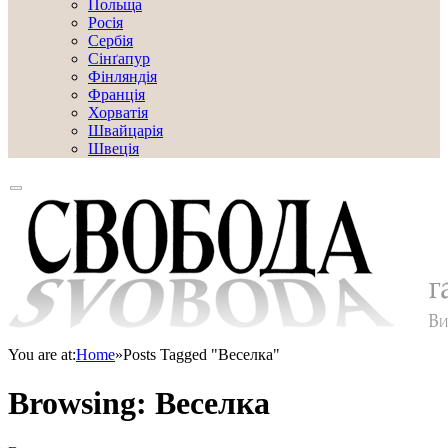
Польща
Росія
Сербія
Сінґапур
Фінляндія
Франція
Хорватія
Швайцарія
Швеція
You are at:
Home
»
Posts Tagged "Веселка"
Browsing:
Веселка