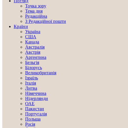
Погляд
Точка зору
Тема дня
Редакційна
З Редакційної пошти
Країни
Україна
США
Канада
Австралія
Австрія
Арґентина
Бельгія
Білорусь
Великобританія
Ізраїль
Італія
Литва
Німеччина
Нідерлянди
ОАЕ
Пакистан
Португалія
Польща
Росія