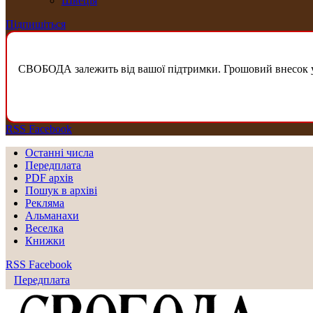
Швеція
Підпишіться
СВОБОДА залежить від вашої підтримки. Грошовий внесок у б
RSS
Facebook
Останні числа
Передплата
PDF aрхів
Пошук в архіві
Рекляма
Альманахи
Веселка
Книжки
RSS
Facebook
Передплата