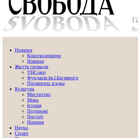
Новини
Короткі-новини
Новини
Життя громади
УНСоюз
Фундація ім.І.Багряного
Посмертна згадка
Культура
Мистецтво
Мова
Історія
Подорожі
Постаті
Новини
Наука
Спорт