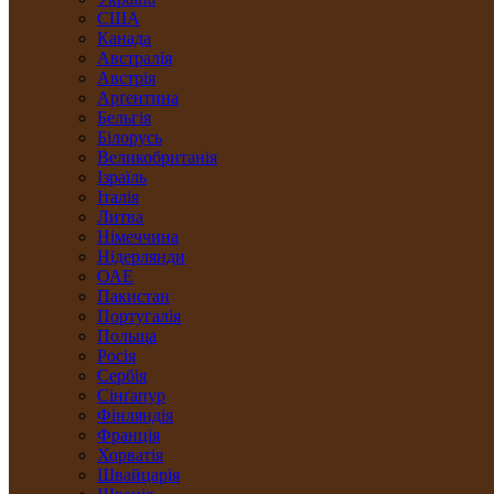
США
Канада
Австралія
Австрія
Арґентина
Бельгія
Білорусь
Великобританія
Ізраїль
Італія
Литва
Німеччина
Нідерлянди
ОАЕ
Пакистан
Португалія
Польща
Росія
Сербія
Сінґапур
Фінляндія
Франція
Хорватія
Швайцарія