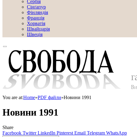
Сербія
Сінґапур
Фінляндія
Франція
Хорватія
Швайцарія
Швеція
You are at:
Home
»
PDF файли
»
Новини 1991
Новини 1991
Share
Facebook
Twitter
LinkedIn
Pinterest
Email
Telegram
WhatsApp