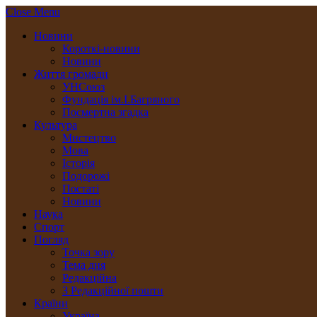
Close Menu
Новини
Короткі-новини
Новини
Життя громади
УНСоюз
Фундація ім.І.Багряного
Посмертна згадка
Культура
Мистецтво
Мова
Історія
Подорожі
Постаті
Новини
Наука
Спорт
Погляд
Точка зору
Тема дня
Редакційна
З Редакційної пошти
Країни
Україна